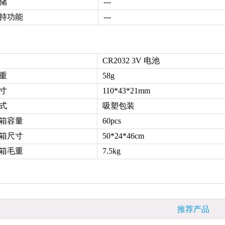
储
---
持功能
---
CR2032 3V
电池
重
58g
寸
110*43*21mm
式
吸塑包装
箱容量
60pcs
箱尺寸
50*24*46cm
箱毛重
7.5kg
推荐产品