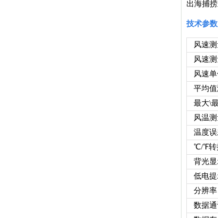
出海捕捞
技术参数
风速测
风速测
风速单
平均值
最大\
风温测
温度误
℃/
℉转
背光显
低电提
分辨率
数据通