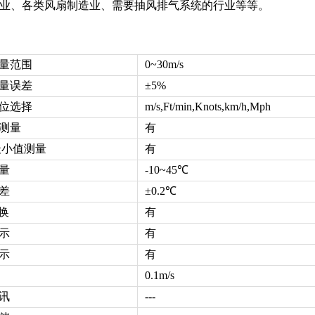
业、各类风扇制造业、需要抽风排气系统的行业等等。
量范围
0~30m/s
量误差
±5%
位选择
m/s,Ft/min,Knots,km/h,Mph
测量
有
最小值测量
有
量
-10~45
℃
差
±0.2
℃
换
有
示
有
示
有
0.1m/s
讯
---